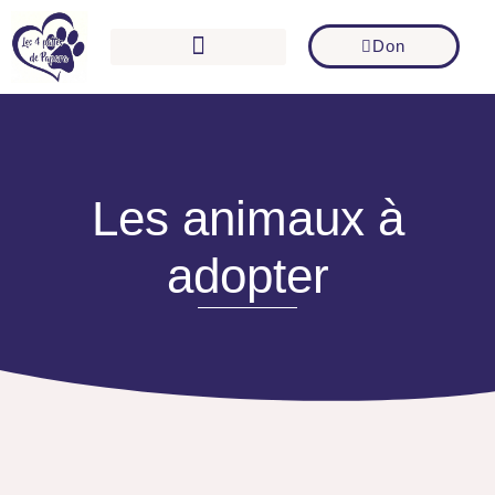
Aller
au
Don
contenu
Les animaux à
adopter